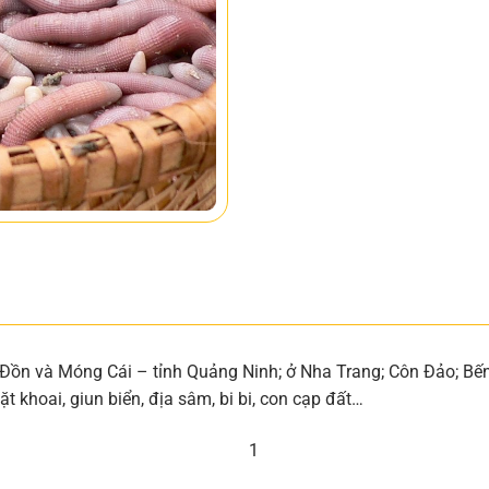
 Đồn và Móng Cái – tỉnh Quảng Ninh; ở Nha Trang; Côn Đảo; Bến
t khoai, giun biển, địa sâm, bi bi, con cạp đất…