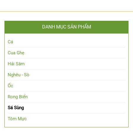
DANH MỤC SẢN PHẨM
Cá
Cua Ghẹ
Hải Sâm
Nghêu - Sò
Ốc
Rong Biển
Sá Sùng
Tôm Mực