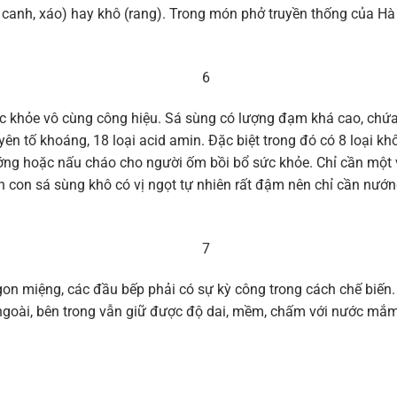
u canh, xáo) hay khô (rang). Trong món phở truyền thống của H
 khỏe vô cùng công hiệu. Sá sùng có lượng đạm khá cao, chứa 
n tố khoáng, 18 loại acid amin. Đặc biệt trong đó có 8 loại khôn
ớng hoặc nấu cháo cho người ốm bồi bổ sức khỏe. Chỉ cần một v
 con sá sùng khô có vị ngọt tự nhiên rất đậm nên chỉ cần nướn
 miệng, các đầu bếp phải có sự kỳ công trong cách chế biến. 
goài, bên trong vẫn giữ được độ dai, mềm, chấm với nước mắm 