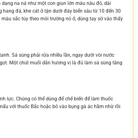
nh dạng na ná như một con giun lớn màu nâu đỏ, dài
 hang đá, khe cát ở tận dưới đáy biển sâu từ 10 đến 30
i màu sắc tùy theo môi trường nó ở, dùng tay sờ vào thấy
 tanh. Sá sùng phải rửa nhiều lần, ngay dưới vòi nước
ngọt. Một chút muối dằn hương vị là đủ làm sá sùng tăng
inh lực. Chúng có thể dùng để chế biến để làm thuốc
ỏ nấu với thuốc Bắc hoặc bỏ vào bụng gà ác hầm nhừ rồi