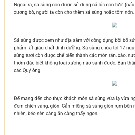
Ngoài ra, sá sùng còn được sử dụng cả lúc còn tươi (nấ
xương bò, người ta còn cho thêm sá sùng hoặc tôm nõn.
Sá sùng được xem như địa sâm với công dụng bồi bổ sức
phẩm rất giàu chất dinh dưỡng. Sá sùng chứa tới 17 nguyê
sùng tươi còn được chế biến thành các món rán, xào, nư
thơm đặc biệt không loại xương nào sánh được. Bản thân
các Quý ông.
Để mang đến cho thực khách món sá sùng vừa lạ vừa ngon
đem chiên vàng, giòn. Cắn miếng sá sùng giòn rụm bên n
nhiên, béo nên càng ăn càng thấy ngon.