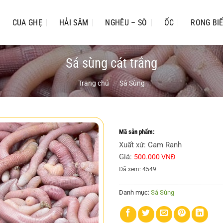
CUA GHẸ
HẢI SÂM
NGHÊU – SÒ
ỐC
RONG BI
Sá sùng cát trắng
Trang chủ
/
Sá Sùng
Mã sản phẩm:
Xuất xứ: Cam Ranh
Giá:
500.000 VNĐ
Đã xem: 4549
Danh mục:
Sá Sùng