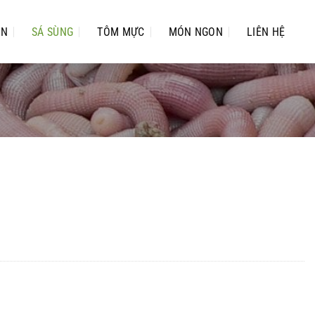
ỂN
SÁ SÙNG
TÔM MỰC
MÓN NGON
LIÊN HỆ