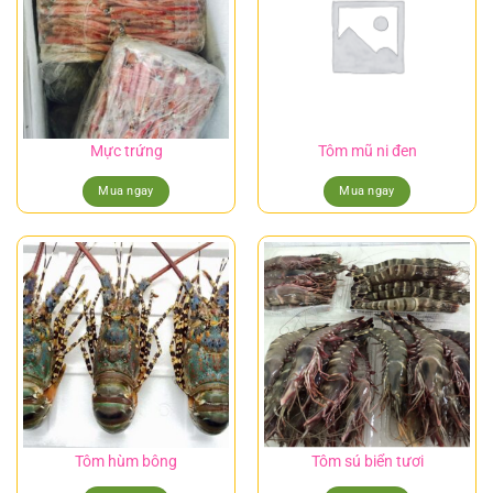
Mực trứng
Tôm mũ ni đen
Mua ngay
Mua ngay
Tôm hùm bông
Tôm sú biển tươi