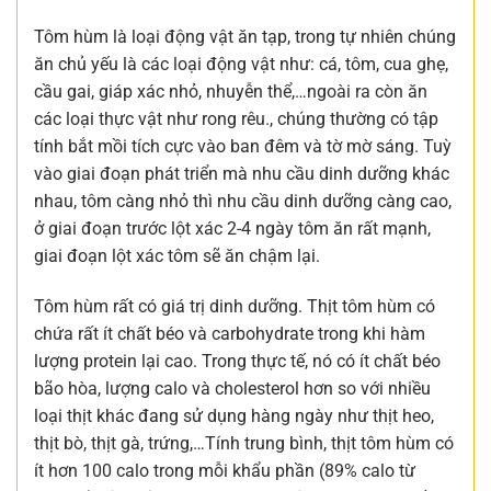
Tôm hùm là loại động vật ăn tạp, trong tự nhiên chúng
ăn chủ yếu là các loại động vật như: cá, tôm, cua ghẹ,
cầu gai, giáp xác nhỏ, nhuyễn thể,…ngoài ra còn ăn
các loại thực vật như rong rêu., chúng thường có tập
tính bắt mồi tích cực vào ban đêm và tờ mờ sáng. Tuỳ
vào giai đoạn phát triển mà nhu cầu dinh dưỡng khác
nhau, tôm càng nhỏ thì nhu cầu dinh dưỡng càng cao,
ở giai đoạn trước lột xác 2-4 ngày tôm ăn rất mạnh,
giai đoạn lột xác tôm sẽ ăn chậm lại.
Tôm hùm rất có giá trị dinh dưỡng. Thịt tôm hùm có
chứa rất ít chất béo và carbohydrate trong khi hàm
lượng protein lại cao. Trong thực tế, nó có ít chất béo
bão hòa, lượng calo và cholesterol hơn so với nhiều
loại thịt khác đang sử dụng hàng ngày như thịt heo,
thịt bò, thịt gà, trứng,…Tính trung bình, thịt tôm hùm có
ít hơn 100 calo trong mỗi khẩu phần (89% calo từ