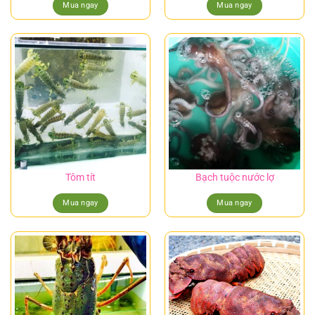
Mua ngay
Mua ngay
Tôm tít
Bạch tuộc nước lợ
Mua ngay
Mua ngay