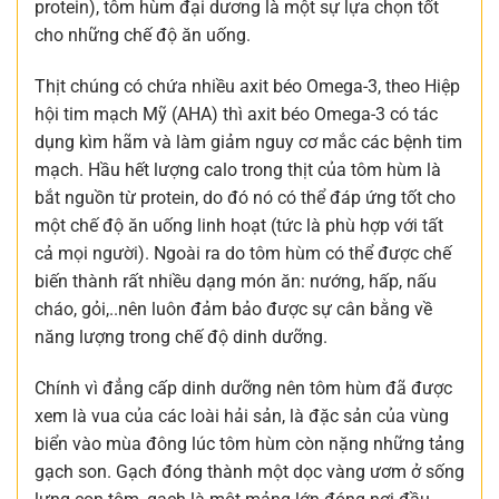
protein), tôm hùm đại dương là một sự lựa chọn tốt
cho những chế độ ăn uống.
Thịt chúng có chứa nhiều axit béo Omega-3, theo Hiệp
hội tim mạch Mỹ (AHA) thì axit béo Omega-3 có tác
dụng kìm hãm và làm giảm nguy cơ mắc các bệnh tim
mạch. Hầu hết lượng calo trong thịt của tôm hùm là
bắt nguồn từ protein, do đó nó có thể đáp ứng tốt cho
một chế độ ăn uống linh hoạt (tức là phù hợp với tất
cả mọi người). Ngoài ra do tôm hùm có thể được chế
biến thành rất nhiều dạng món ăn: nướng, hấp, nấu
cháo, gỏi,..nên luôn đảm bảo được sự cân bằng về
năng lượng trong chế độ dinh dưỡng.
Chính vì đẳng cấp dinh dưỡng nên tôm hùm đã được
xem là vua của các loài hải sản, là đặc sản của vùng
biển vào mùa đông lúc tôm hùm còn nặng những tảng
gạch son. Gạch đóng thành một dọc vàng ươm ở sống