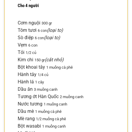
Cho 4 người
Cơm nguội
300 gr
Tôm tươi
(loại to)
6 con
Sò điệp
(loại to)
6 con
Vẹm
6 con
Tỏi
1/2 củ
Kim chi
(cắt nhỏ)
150 gr
Bột khoai tây
1 muỗng cà phê
Hành tây
1/4 củ
Hành lá
1 cây
Dầu ăn
3 muỗng canh
Tương ớt Hàn Quốc
2 muỗng canh
Nước tương
1 muỗng canh
Dầu mè
1 muỗng cà phê
Mè rang
1/2 muỗng cà phê
Bột wasabi
1 muỗng canh