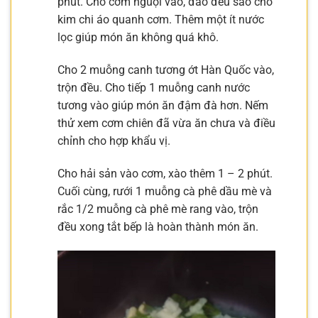
phút. Cho cơm nguội vào, đảo đều sao cho
kim chi áo quanh cơm. Thêm một ít nước
lọc giúp món ăn không quá khô.
Cho 2 muỗng canh tương ớt Hàn Quốc vào,
trộn đều. Cho tiếp 1 muỗng canh nước
tương vào giúp món ăn đậm đà hơn. Nếm
thử xem cơm chiên đã vừa ăn chưa và điều
chỉnh cho hợp khẩu vị.
Cho hải sản vào cơm, xào thêm 1 – 2 phút.
Cuối cùng, rưới 1 muỗng cà phê dầu mè và
rắc 1/2 muỗng cà phê mè rang vào, trộn
đều xong tắt bếp là hoàn thành món ăn.