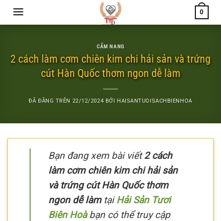
Chuyển
0
đến
nội
dung
CẨM NANG
2 cách làm cơm chiên kim chi hải sản và trứng
cút Hàn Quốc thơm ngon dễ làm
ĐÃ ĐĂNG TRÊN
22/12/2024
BỞI
HAISANTUOISACHBIENHOA
Bạn đang xem bài viết
2 cách
làm cơm chiên kim chi hải sản
và trứng cút Hàn Quốc thơm
ngon dễ làm
tại
Hải Sản Tươi
Biên Hoà
bạn có thể truy cập