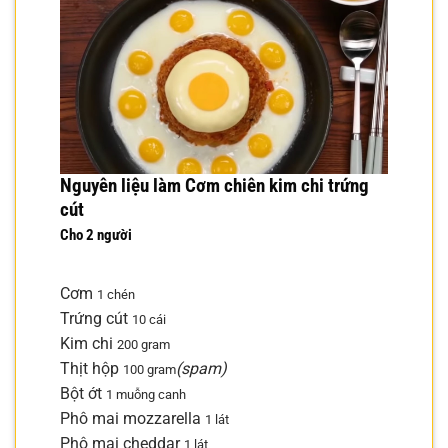
Nguyên liệu làm Cơm chiên kim chi trứng
cút
Cho 2 người
Cơm
1 chén
Trứng cút
10 cái
Kim chi
200 gram
Thịt hộp
(spam)
100 gram
Bột ớt
1 muỗng canh
Phô mai mozzarella
1 lát
Phô mai cheddar
1 lát