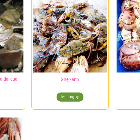
ua da, cua
Ghẹ xanh
Mua ngay