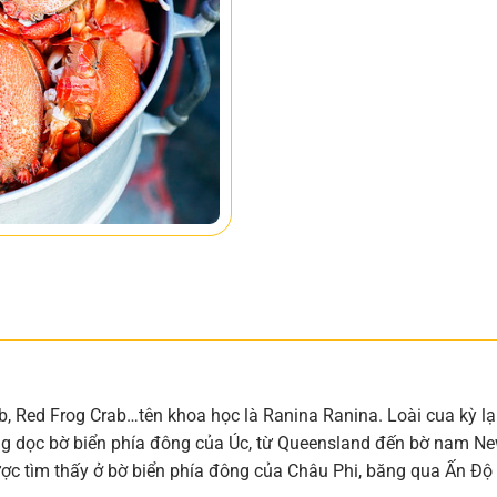
ab, Red Frog Crab…tên khoa học là Ranina Ranina. Loài cua kỳ l
g dọc bờ biển phía đông của Úc, từ Queensland đến bờ nam New
c tìm thấy ở bờ biển phía đông của Châu Phi, băng qua Ấn Độ 