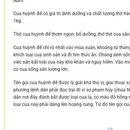
Nam.
Cua huỳnh đế có giá trị dinh dưỡng và chất lượng thịt h
1kg.
Thịt cua huỳnh đế thơm ngon, bổ dưỡng, thớ thịt cua 
Cua huỳnh đế chỉ rộ nhất vào mùa xuân, khoảng từ thán
khích loại cua sinh sản và đi tìm thức ăn. Chúng sinh 
việc săn bắt loài cua này khó khăn và nguy hiểm. Vào m
có cua sống sản lượng lớn.
Tên gọi cua huỳnh đế được lý giải khá thú vị, giai thoạ
phương lệnh dân phải đọc trại đi vì sợ phạm húy (chúa 
dân nơi đây đánh bắt được loại cua lạ, có màu đỏ hồng n
loại cua này phải dâng lên hoàng cung. Từ đó tên gọi cu