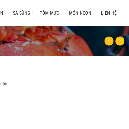
ỂN
SÁ SÙNG
TÔM MỰC
MÓN NGON
LIÊN HỆ
huận