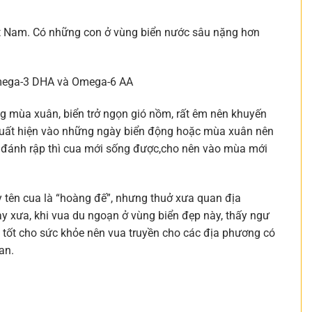
Việt Nam. Có những con ở vùng biển nước sâu nặng hơn
 Omega-3 DHA và Omega-6 AA
g mùa xuân, biển trở ngọn gió nồm, rất êm nên khuyến
ỉ xuất hiện vào những ngày biển động hoặc mùa xuân nên
có đánh rập thì cua mới sống được,cho nên vào mùa mới
ủy tên cua là “hoàng đế”, nhưng thuở xưa quan địa
y xưa, khi vua du ngoạn ở vùng biển đẹp này, thấy ngư
, tốt cho sức khỏe nên vua truyền cho các địa phương có
an.