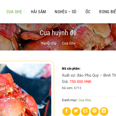
CUA GHẸ
HẢI SÂM
NGHÊU – SÒ
ỐC
RONG BI
Cua huỳnh đế
Trang chủ
/
Cua Ghẹ
Mã sản phẩm:
Xuất xứ: đảo Phú Quý – Bình T
Giá:
750.000 VNĐ
Đã xem: 6713
Danh mục:
Cua Ghẹ