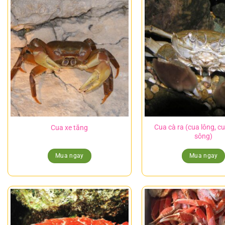
Cua cà ra (cua lông, c
Cua xe tăng
sông)
Mua ngay
Mua ngay