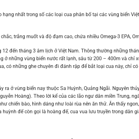
ảo hạng nhất trong số các loại cua phân bố tại các vùng biển 
săn chắc, trắng muốt và độ đạm cao, chứa nhiều Omega-3 EPA,
g 12 đến tháng 3 âm lịch ở Việt Nam. Thông thường những thán
sống ở những vùng biển nước rất lạnh, sâu từ 200 – 400m và ch
ùa, có những ghe chuyên đi đánh rập để bắt loại cua này, chỉ 
i xảy ra ở vùng biển nay thuộc Sa Huỳnh, Quảng Ngãi. Nguyên th
Nguyễn Hoàng). Theo lời kể của các lão ngư dân miền Trung, ngà
hư chiến bào, hình dáng như loài rùa nên ăn thử. Ăn thấy ngon
a huỳnh đế còn gọi là hoàng đế, cua vua lưu truyền trong dân gi