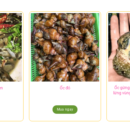
Ốc gừng 
en
Ốc đỏ
lừng vùn
Mua ngay