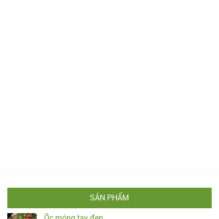
SẢN PHẨM
Ốc móng tay đen