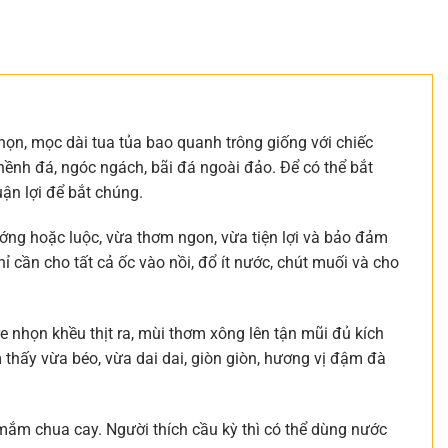
nhọn, mọc dài tua tủa bao quanh trông giống với chiếc
ghềnh đá, ngóc ngách, bãi đá ngoài đảo. Để có thể bắt
uận lợi để bắt chúng.
ướng hoặc luộc, vừa thơm ngon, vừa tiện lợi và bảo đảm
ỉ cần cho tất cả ốc vào nồi, đổ ít nước, chút muối và cho
 nhọn khều thịt ra, mùi thơm xông lên tận mũi đủ kích
 thấy vừa béo, vừa dai dai, giòn giòn, hương vị đậm đà
mắm chua cay. Người thích cầu kỳ thì có thể dùng nước