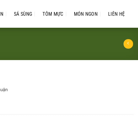
ỂN
SÁ SÙNG
TÔM MỰC
MÓN NGON
LIÊN HỆ
huận