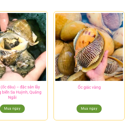
(ốc dâu) – đặc sản lẫy
Ốc giác vàng
g biển Sa Huỳnh, Quảng
Ngãi
Mua ngay
Mua ngay