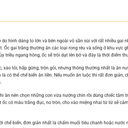
o do hình dáng to lớn và bên ngoài vỏ sần sùi với rất nhiều gai 
t. Ốc gai trắng thường ăn các loại rong rêu và sống ở khu vực 
 triều ngang hông, ốc sẽ trôi dạt lên bờ và đây là thời điểm th
, xào tỏi, hấp gừng, trộn gỏi, nhưng thông thường nhất là ăn n
à có thể chế biến ăn liền. Nếu muốn ăn luộc thì rất đơn giản, ch
.
i ăn nên chọn những con vừa nướng chín rồi dùng chiếc tăm tre
t ốc có màu trắng đục, no tròn, cho vào miệng nhai từ từ sẽ cảm
ười chế biến, đơn giản nhất là chấm muối tiêu chanh hoặc nước 