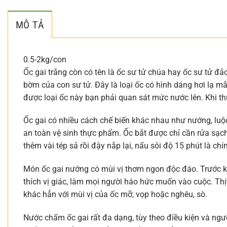
MÔ TẢ
0.5-2kg/con
Ốc gai trắng còn có tên là ốc sư tử chúa hay ốc sư tử đả
bờm của con sư tử. Đây là loại ốc có hình dáng hơi lạ mắ
được loại ốc này bạn phải quan sát mức nước lên. Khi thủy
Ốc gai có nhiều cách chế biến khác nhau như nướng, luộc
an toàn vệ sinh thực phẩm. Ốc bắt được chỉ cần rửa sạch l
thêm vài tép sả rồi đậy nắp lại, nấu sôi độ 15 phút là chín
Món ốc gai nướng có mùi vị thơm ngon độc đáo. Trước kh
thích vị giác, làm mọi người háo hức muốn vào cuộc. Thị
khác hẳn với mùi vị của ốc mỡ, vọp hoặc nghêu, sò.
Nước chấm ốc gai rất đa dạng, tùy theo điều kiện và ng