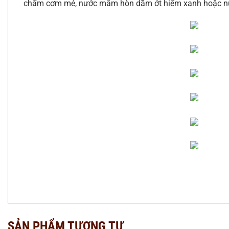
chấm cơm mẻ, nước mắm hòn dầm ớt hiểm xanh hoặc nướ
SẢN PHẨM TƯƠNG TỰ