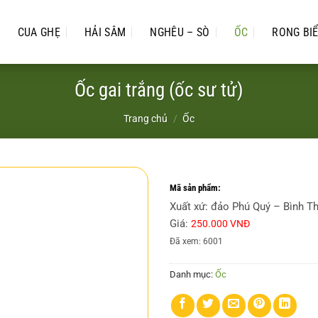
CUA GHẸ
HẢI SÂM
NGHÊU – SÒ
ỐC
RONG BI
Ốc gai trắng (ốc sư tử)
Trang chủ
/
Ốc
Mã sản phẩm:
Xuất xứ: đảo Phú Quý – Bình T
Giá:
250.000 VNĐ
Đã xem: 6001
Danh mục:
Ốc