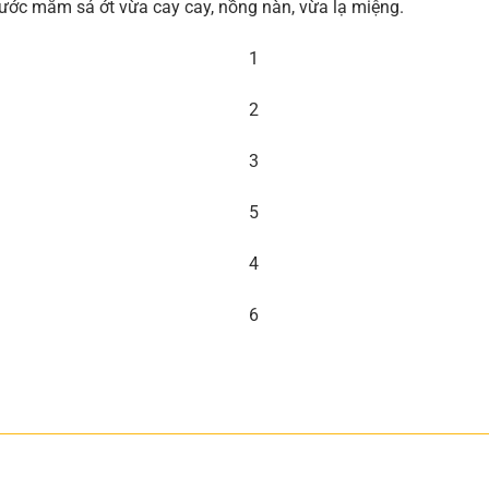
c mắm sả ớt vừa cay cay, nồng nàn, vừa lạ miệng.