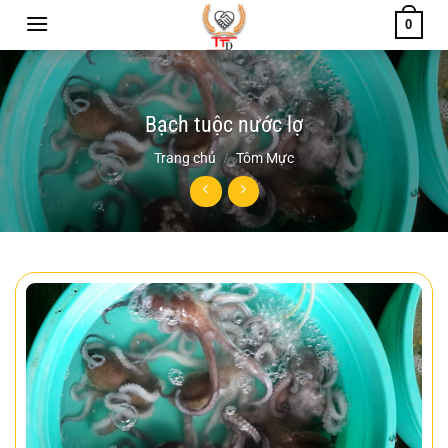
Chuyển
0
đến
nội
dung
Bạch tuộc nước lợ
Trang chủ
/
Tôm Mực