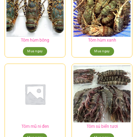
Tôm hùm bông
Tôm hùm xanh
Mua ngay
Mua ngay
Tôm mũ ni đen
Tôm sú biển tươi