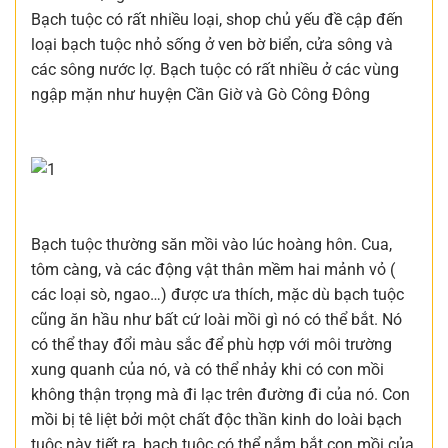
Bạch tuộc có rất nhiều loại, shop chủ yếu đề cập đến
loại bạch tuộc nhỏ sống ở ven bờ biển, cửa sông và
các sông nước lợ. Bạch tuộc có rất nhiều ở các vùng
ngập mặn như huyện Cần Giờ và Gò Công Đông
Bạch tuộc thường săn mồi vào lúc hoàng hôn. Cua,
tôm càng, và các động vật thân mềm hai mảnh vỏ (
các loại sò, ngao…) được ưa thích, mặc dù bạch tuộc
cũng ăn hầu như bất cứ loài mồi gì nó có thể bắt. Nó
có thể thay đổi màu sắc để phù hợp với môi trường
xung quanh của nó, và có thể nhảy khi có con mồi
không thận trọng mà đi lạc trên đường đi của nó. Con
mồi bị tê liệt bởi một chất độc thần kinh do loài bạch
tuộc này tiết ra, bạch tuộc có thể nắm bắt con mồi của