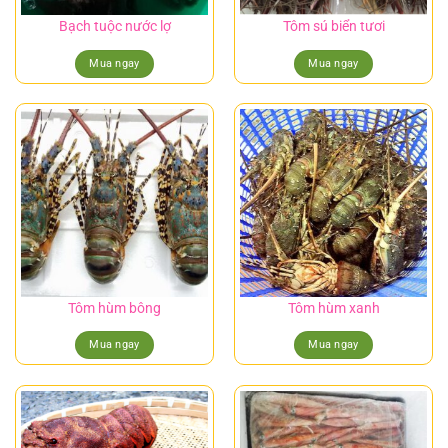
Bạch tuộc nước lợ
Tôm sú biển tươi
Mua ngay
Mua ngay
Tôm hùm bông
Tôm hùm xanh
Mua ngay
Mua ngay