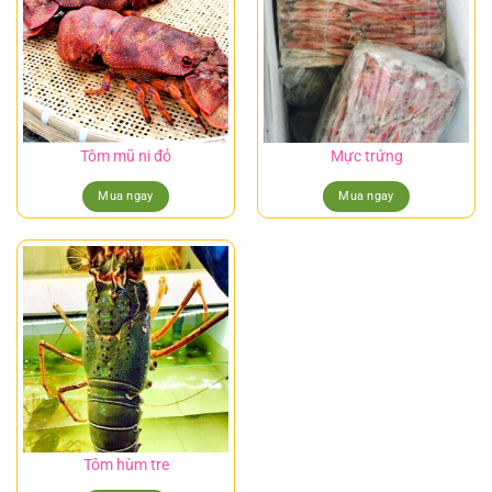
Tôm mũ ni đỏ
Mực trứng
Mua ngay
Mua ngay
Tôm hùm tre