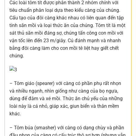
Các loài tôm tít được phân thành 2 nhóm chính với
tiêu chuẩn phân loại dựa theo kiểu càng của chúng.
Cấu tạo của đôi càng khác nhau có liên quan đến tập
tính săn mồi và loại thức ăn của chúng. Tôm tít là một
sát thủ săn mồi đáng sợ, chúng tấn công con mồi với
vận tốc lên đến 23 m/giây. Cú đánh mạnh và nhanh
bằng đôi càng làm cho con mồi tê liệt hay giết chết
chúng.
– Tôm giáo (spearer) với càng có phần phụ rất nhọn
và nhiều ngạnh, nhìn giống như càng của bọ ngựa,
dùng để đâm và xé mồi. Thức ăn chủ yếu của những
loài này là cá nhỏ, giáp xác, giun biển và thân mềm
khác.
– Tôm búa (smasher) với càng có dạng chùy và phần
đầu nhọn của càng có cấu trúc thô sơ hơn (nhưng vẫn