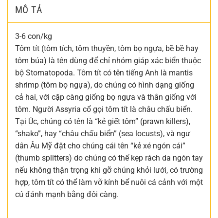
MÔ TẢ
3-6 con/kg
Tôm tít (tôm tích, tôm thuyền, tôm bọ ngựa, bề bề hay
tôm búa) là tên dùng để chỉ nhóm giáp xác biển thuộc
bộ Stomatopoda. Tôm tít có tên tiếng Anh là mantis
shrimp (tôm bọ ngựa), do chúng có hình dạng giống
cả hai, với cặp càng giống bọ ngựa và thân giống với
tôm. Người Assyria cổ gọi tôm tít là châu chấu biển.
Tại Úc, chúng có tên là “kẻ giết tôm” (prawn killers),
“shako”, hay “châu chấu biển” (sea locusts), và ngư
dân Âu Mỹ đặt cho chúng cái tên “kẻ xé ngón cái”
(thumb splitters) do chúng có thể kẹp rách da ngón tay
nếu không thận trọng khi gỡ chúng khỏi lưới, có trường
hợp, tôm tít có thể làm vỡ kính bể nuôi cá cảnh với một
cú đánh mạnh bằng đôi càng.