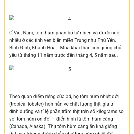
Ở Việt Nam, tôm hùm phân bố tự nhiên và được nuôi
nhiều ở các tỉnh ven biển miền Trung như Phú Yên,
Bình Định, Khánh Hòa… Mùa khai thác con giống chủ
yếu từ tháng 11 năm trước đến tháng 4, 5 năm sau.
Theo quan điểm riêng của ad, họ tôm hùm nhiệt đới
(tropical lobster) hơn hẳn về chất lượng thịt, giá trị
dinh dưỡng và tỉ lệ phần trăm thịt trên số kilograms so
với tôm hùm ôn đới – điển hình là tôm hùm càng
(Canada, Alaska). Thịt tôm hùm càng ăn khá giống
thịt cua, không được chắc như tôm hùm nhiệt đới.