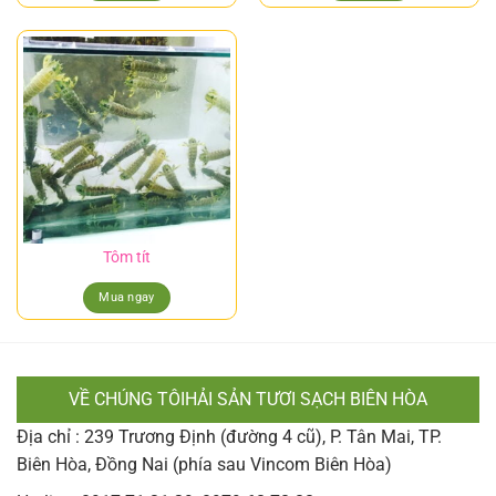
Tôm tít
Mua ngay
VỀ CHÚNG TÔIHẢI SẢN TƯƠI SẠCH BIÊN HÒA
Địa chỉ : 239 Trương Định (đường 4 cũ), P. Tân Mai, TP.
Biên Hòa, Đồng Nai (phía sau Vincom Biên Hòa)