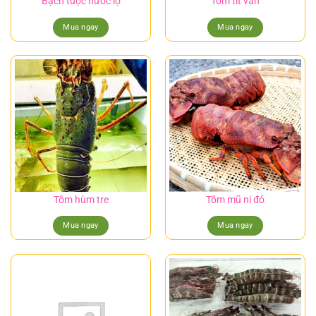
Bạch tuộc nước lợ
Tôm tít vằn
Mua ngay
Mua ngay
Tôm hùm tre
Tôm mũ ni đỏ
Mua ngay
Mua ngay