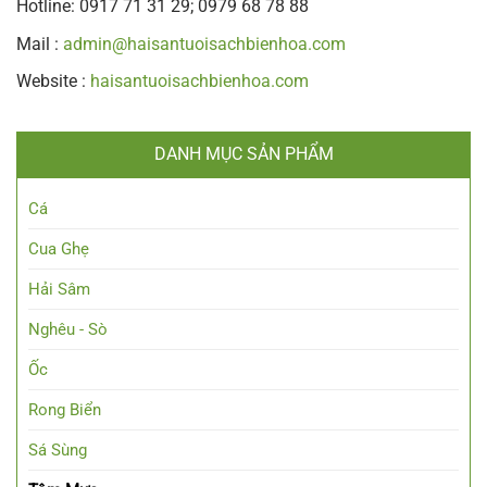
Hotline: 0917 71 31 29; 0979 68 78 88
Mail :
admin@haisantuoisachbienhoa.com
Website :
haisantuoisachbienhoa.com
DANH MỤC SẢN PHẨM
Cá
Cua Ghẹ
Hải Sâm
Nghêu - Sò
Ốc
Rong Biển
Sá Sùng