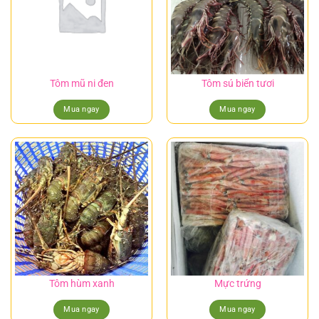
Tôm mũ ni đen
Tôm sú biển tươi
Mua ngay
Mua ngay
Tôm hùm xanh
Mực trứng
Mua ngay
Mua ngay