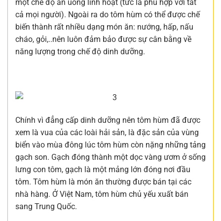
một chế độ ăn uống linh hoạt (tức là phù hợp với tất
cả mọi người). Ngoài ra do tôm hùm có thể được chế
biến thành rất nhiều dạng món ăn: nướng, hấp, nấu
cháo, gỏi,..nên luôn đảm bảo được sự cân bằng về
năng lượng trong chế độ dinh dưỡng.
Chính vì đẳng cấp dinh dưỡng nên tôm hùm đã được
xem là vua của các loài hải sản, là đặc sản của vùng
biển vào mùa đông lúc tôm hùm còn nặng những tảng
gạch son. Gạch đóng thành một dọc vàng ươm ở sống
lưng con tôm, gạch là một mảng lớn đóng nơi đầu
tôm. Tôm hùm là món ăn thường được bán tại các
nhà hàng. Ở Việt Nam, tôm hùm chủ yếu xuất bán
sang Trung Quốc.